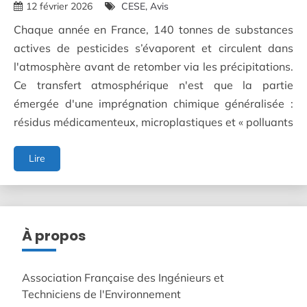
12 février 2026
CESE
Avis
Chaque année en France, 140 tonnes de substances
actives de pesticides s’évaporent et circulent dans
l'atmosphère avant de retomber via les précipitations.
Ce transfert atmosphérique n'est que la partie
émergée d'une imprégnation chimique généralisée :
résidus médicamenteux, microplastiques et « polluants
Lutter
Lire
contre
les
pollutions
diffuses
pour
À propos
préserver
la
biodiversité
Association Française des Ingénieurs et
Techniciens de l'Environnement