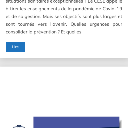
situations sanitaires exceptionnelles ? Le CESE appelle
à tirer les enseignements de la pandémie de Covid-19
et de sa gestion. Mais ses objectifs sont plus larges et
sont tournés vers l’avenir. Quelles urgences pour
consolider la prévention ? Et quelles
Crises
Lire
sanitaires
:
prévenir,
anticiper,
coordonner