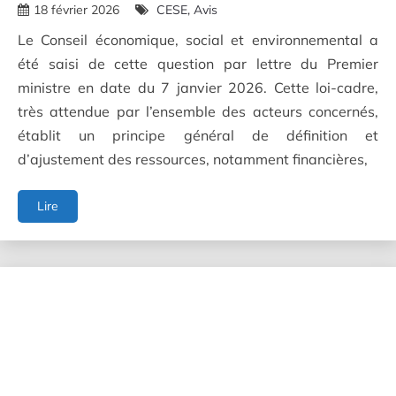
18 février 2026
CESE
Avis
Le Conseil économique, social et environnemental a
été saisi de cette question par lettre du Premier
ministre en date du 7 janvier 2026. Cette loi-cadre,
très attendue par l’ensemble des acteurs concernés,
établit un principe général de définition et
d’ajustement des ressources, notamment financières,
Projet
Lire
de
loi-
cadre
relatif
au
développement
du
secteur
des
transports