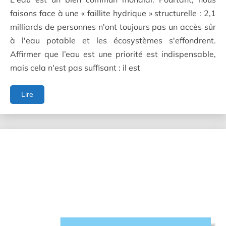
faisons face à une « faillite hydrique » structurelle : 2,1
milliards de personnes n'ont toujours pas un accès sûr
à l'eau potable et les écosystèmes s'effondrent.
Affirmer que l’eau est une priorité est indispensable,
mais cela n'est pas suffisant : il est
La
Lire
gouvernance
internationale
face
aux
enjeux
de
la
gestion
durable
de
l'eau