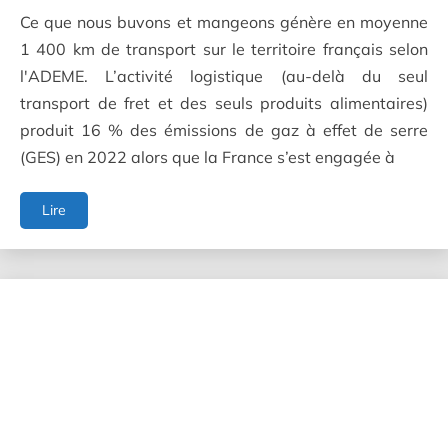
Ce que nous buvons et mangeons génère en moyenne
1 400 km de transport sur le territoire français selon
l'ADEME. L’activité logistique (au-delà du seul
transport de fret et des seuls produits alimentaires)
produit 16 % des émissions de gaz à effet de serre
(GES) en 2022 alors que la France s’est engagée à
Quels
Lire
leviers
pour
optimiser
la
décarbonation
de
la
chaîne
logistique
alimentaire
?