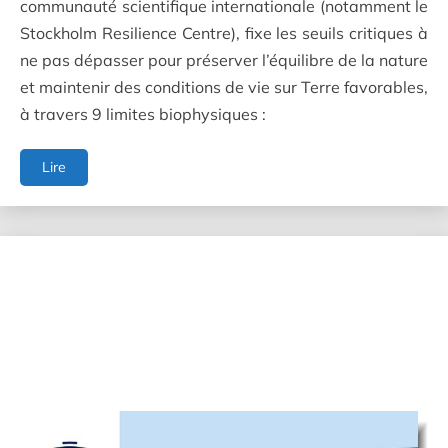
communauté scientifique internationale (notamment le
Stockholm Resilience Centre), fixe les seuils critiques à
ne pas dépasser pour préserver l’équilibre de la nature
et maintenir des conditions de vie sur Terre favorables,
à travers 9 limites biophysiques :
L'intégration
Lire
des
limites
planétaires
dans
les
décisions
publiques
et
privées