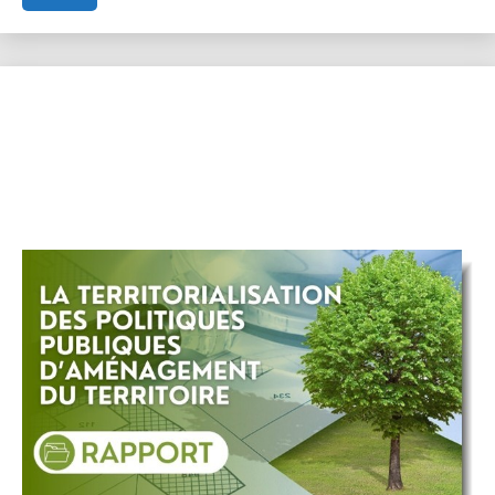
planète.
Notre
mission.
Rapport
annuel
2025
du
PNUE