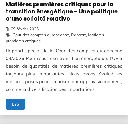
Matières premières critiques pour la
transition énergétique – Une politique
d’une solidité relative
09 février 2026
Cour des comptes européenne
Rapport
Matières
premières critiques
Rapport spécial de la Cour des comptes européenne
04/2026 Pour réussir sa transition énergétique, l’UE a
besoin de quantités de matières premières critiques
toujours plus importantes. Nous avons évalué les
mesures prises pour sécuriser leur approvisionnement,
comme la diversification des importations,
Matières
Lire
premières
critiques
pour