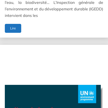
l’eau, la biodiversité… L’Inspection générale de
l’environnement et du développement durable (IGEDD)
intervient dans les
Rapport
Lire
annuel
2025
de
l’IGEDD