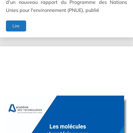
d'un nouveau rapport du Programme des Nations
Unies pour l'environnement (PNUE), publié
State
Lire
of
Finance
for
Nature
2026:
Nature
in
the
Red
-
Powering
the
Trillion
Dollar
Nature
Transition
Economy