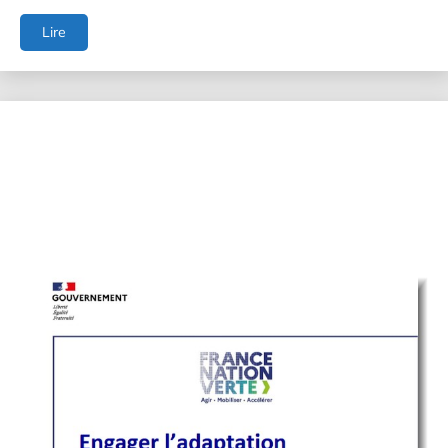
Datacenters
Lire
et
économie
circulaire
:
enjeux
et
intégration
territoriale