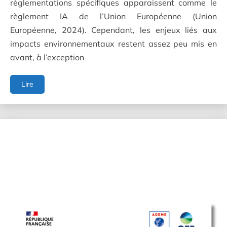
règlementations spécifiques apparaissent comme le
règlement IA de l’Union Européenne (Union
Européenne, 2024). Cependant, les enjeux liés aux
impacts environnementaux restent assez peu mis en
avant, à l’exception
L'intelligence
Lire
artificielle
générative
:
des
impacts
environnementaux
importants