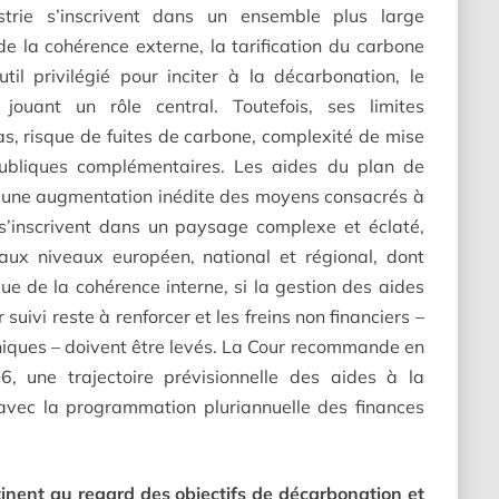
trie s’inscrivent dans un ensemble plus large
de la cohérence externe, la tarification du carbone
util privilégié pour inciter à la décarbonation, le
ouant un rôle central. Toutefois, ses limites
tas, risque de fuites de carbone, complexité de mise
 publiques complémentaires. Les aides du plan de
 une augmentation inédite des moyens consacrés à
s s’inscrivent dans un paysage complexe et éclaté,
 aux niveaux européen, national et régional, dont
vue de la cohérence interne, si la gestion des aides
suivi reste à renforcer et les freins non financiers –
niques – doivent être levés. La Cour recommande en
, une trajectoire prévisionnelle des aides à la
 avec la programmation pluriannuelle des finances
rtinent au regard des objectifs de décarbonation et