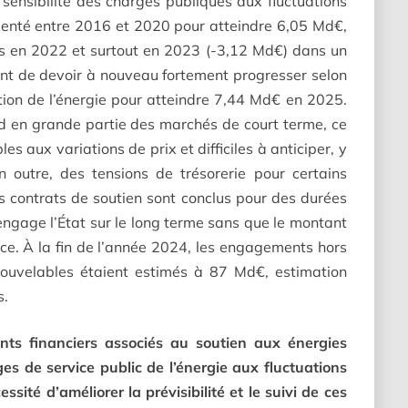
e sensibilité des charges publiques aux fluctuations
menté entre 2016 et 2020 pour atteindre 6,05 Md€,
s en 2022 et surtout en 2023 (-3,12 Md€) dans un
ant de devoir à nouveau fortement progresser selon
tion de l’énergie pour atteindre 7,44 Md€ en 2025.
nd en grande partie des marchés de court terme, ce
s aux variations de prix et difficiles à anticiper, y
n outre, des tensions de trésorerie pour certains
es contrats de soutien sont conclus pour des durées
engage l’État sur le long terme sans que le montant
nce. À la fin de l’année 2024, les engagements hors
nouvelables étaient estimés à 87 Md€, estimation
s.
s financiers associés au soutien aux énergies
ges de service public de l’énergie aux fluctuations
sité d’améliorer la prévisibilité et le suivi de ces