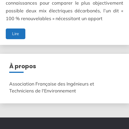
connaissances pour comparer le plus objectivement
possible deux mix électriques décarbonés, l’un dit «
100 % renouvelables » nécessitant un apport
L’impasse
Lire
des
réseaux
électriques
«
100
À propos
%
renouvelables
»
Association Française des Ingénieurs et
Techniciens de l'Environnement