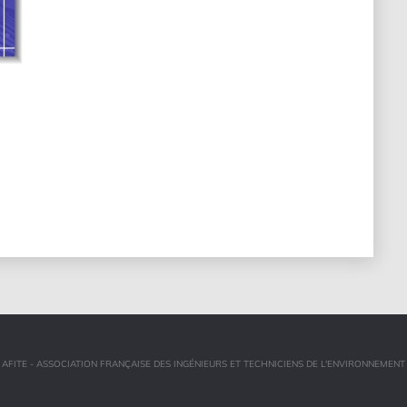
AFITE - ASSOCIATION FRANÇAISE DES INGÉNIEURS ET TECHNICIENS DE L'ENVIRONNEMENT