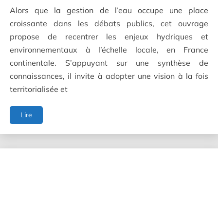
Alors que la gestion de l’eau occupe une place
croissante dans les débats publics, cet ouvrage
propose de recentrer les enjeux hydriques et
environnementaux à l’échelle locale, en France
continentale. S’appuyant sur une synthèse de
connaissances, il invite à adopter une vision à la fois
territorialisée et
Eau
Lire
et
territoires
-
Enjeux
locaux
pour
une
gestion
transversale
et