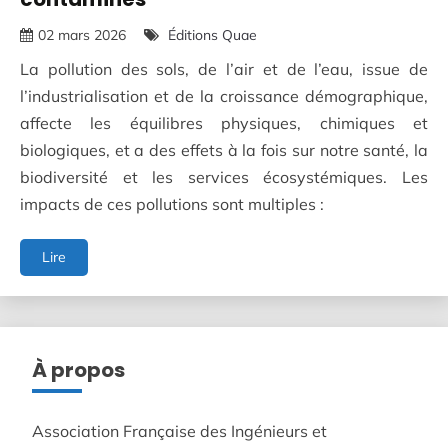
02 mars 2026
Éditions Quae
La pollution des sols, de l’air et de l’eau, issue de
l’industrialisation et de la croissance démographique,
affecte les équilibres physiques, chimiques et
biologiques, et a des effets à la fois sur notre santé, la
biodiversité et les services écosystémiques. Les
impacts de ces pollutions sont multiples :
Dépollution
Lire
verte
-
Utiliser
les
végétaux
À propos
pour
réhabiliter
les
Association Française des Ingénieurs et
milieux