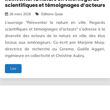
scientifiques et témoignages d’acteurs
26 mars 2026
Éditions Quae
L’ouvrage "Réinventer la nature en ville. Regards
scientifiques et témoignages d’acteurs" s’adresse à la
diversité des acteurs de la nature en ville, des élus
locaux aux aménageurs. Co-écrit par Marjorie Musy,
directrice de recherche au Cerema, Gaëlle Aggeri,
ingénieure en collectivité et Christine Aubry,
Réinventer
Lire
la
nature
en
ville.
Regards
scientifiques
et
témoignages