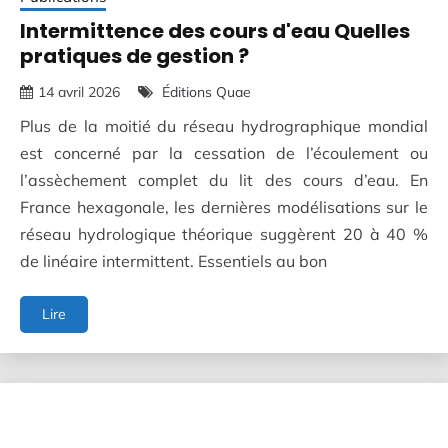
Intermittence des cours d'eau Quelles
pratiques de gestion ?
14 avril 2026
Éditions Quae
Plus de la moitié du réseau hydrographique mondial
est concerné par la cessation de l’écoulement ou
l’assèchement complet du lit des cours d’eau. En
France hexagonale, les dernières modélisations sur le
réseau hydrologique théorique suggèrent 20 à 40 %
de linéaire intermittent. Essentiels au bon
Intermittence
Lire
des
cours
d'eau
Quelles
pratiques
de