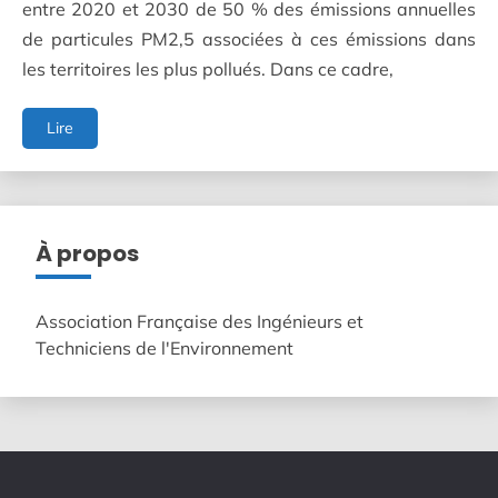
entre 2020 et 2030 de 50 % des émissions annuelles
de particules PM2,5 associées à ces émissions dans
les territoires les plus pollués. Dans ce cadre,
Chauffage
Lire
domestique
au
bois,
pollution
de
À propos
l’air
et
effets
Association Française des Ingénieurs et
sur
Techniciens de l'Environnement
la
santé