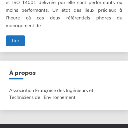
et ISO 14001 délivrée par elle sont performants ou
moins performants. Un état des lieux précieux à
l’heure où ces deux référentiels phares du
management de
ISO
Lire
9001
&
ISO
14001
Tendances,
À propos
écarts
récurrents
et
Association Française des Ingénieurs et
leviers
Techniciens de l'Environnement
de
performance