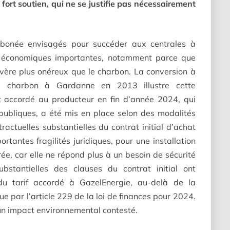
ort soutien, qui ne se justifie pas nécessairement
rbonée envisagés pour succéder aux centrales à
és économiques importantes, notamment parce que
vère plus onéreux que le charbon. La conversion à
u charbon à Gardanne en 2013 illustre cette
t accordé au producteur en fin d’année 2024, qui
 publiques, a été mis en place selon des modalités
actuelles substantielles du contrat initial d’achat
rtantes fragilités juridiques, pour une installation
rée, car elle ne répond plus à un besoin de sécurité
ubstantielles des clauses du contrat initial ont
du tarif accordé à GazelEnergie, au-delà de la
e par l’article 229 de la loi de finances pour 2024.
 un impact environnemental contesté.