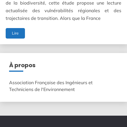
de la biodiversité, cette étude propose une lecture
actualisée des vulnérabilités régionales et des
trajectoires de transition. Alors que la France
Études
Lire
Les
régions
françaises
face
aux
À propos
transitions
Association Française des Ingénieurs et
Techniciens de l'Environnement