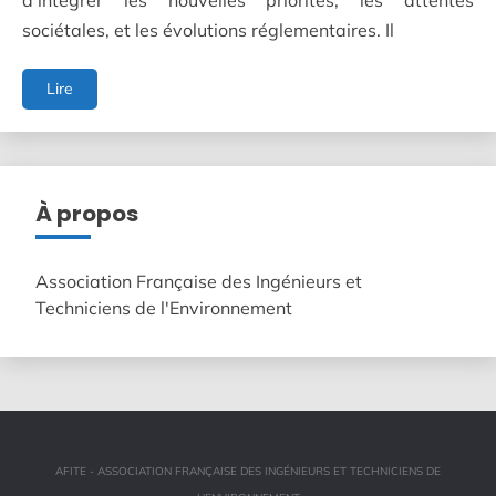
d'intégrer les nouvelles priorités, les attentes
sociétales, et les évolutions réglementaires. Il
La
Lire
version
finale
de
la
future
À propos
norme
ISO
14001
Association Française des Ingénieurs et
soumise
Techniciens de l'Environnement
à
enquête
publique
AFITE - ASSOCIATION FRANÇAISE DES INGÉNIEURS ET TECHNICIENS DE