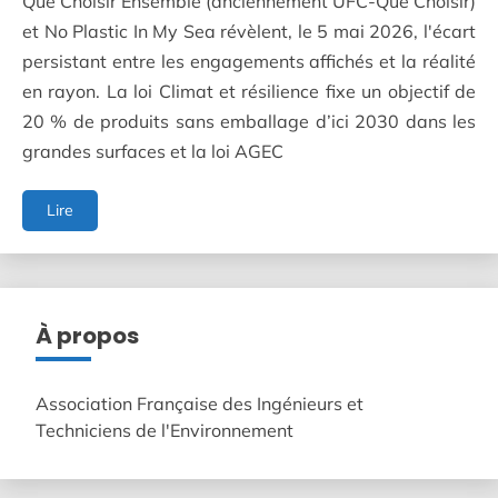
Que Choisir Ensemble (anciennement UFC-Que Choisir)
et No Plastic In My Sea révèlent, le 5 mai 2026, l'écart
persistant entre les engagements affichés et la réalité
en rayon. La loi Climat et résilience fixe un objectif de
20 % de produits sans emballage d’ici 2030 dans les
grandes surfaces et la loi AGEC
Les
Lire
supermarchés
toujours
accros
aux
plastiques
À propos
Association Française des Ingénieurs et
Techniciens de l'Environnement