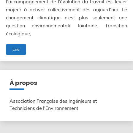
l’accompagnement de l’évolution du travail est levier
majeur à activer collectivement dès aujourd’hui. Le
changement climatique n’est plus seulement une
question environnementale lointaine. Transition
écologique,
L'adaptation
Lire
du
travail
face
au
changement
À propos
climatique
Association Française des Ingénieurs et
Techniciens de l'Environnement