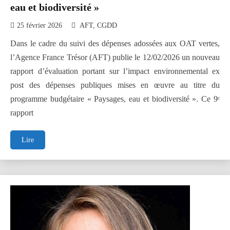
eau et biodiversité »
25 février 2026
AFT
CGDD
Dans le cadre du suivi des dépenses adossées aux OAT vertes,
l’Agence France Trésor (AFT) publie le 12/02/2026 un nouveau
rapport d’évaluation portant sur l’impact environnemental ex
post des dépenses publiques mises en œuvre au titre du
programme budgétaire « Paysages, eau et biodiversité ». Ce 9ᵉ
rapport
OAT
Lire
vertes
-
publication
du
neuvième
rapport
d'évaluation
d'impact,