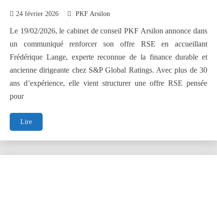
24 février 2026
PKF Arsilon
Le 19/02/2026, le cabinet de conseil PKF Arsilon annonce dans
un communiqué renforcer son offre RSE en accueillant
Frédérique Lange, experte reconnue de la finance durable et
ancienne dirigeante chez S&P Global Ratings. Avec plus de 30
ans d’expérience, elle vient structurer une offre RSE pensée
pour
Frédérique
Lire
LANGE,
Directrice
de
l’offre
RSE
de
PKF
Arsilon