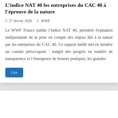
L’indice NAT 40 les entreprises du CAC 40 à
l'épreuve de la nature
27 février 2026
WWF
Le WWF France publie l’indice NAT 40, première évaluation
indépendante de la prise en compte des enjeux liés à la nature
par les entreprises du CAC 40. Ce rapport inédit met en lumière
un constat préoccupant : malgré des progrès en matière de
transparence et l’émergence de bonnes pratiques, les grandes
L’indice
Lire
NAT
40
les
entreprises
du
CAC
40
à