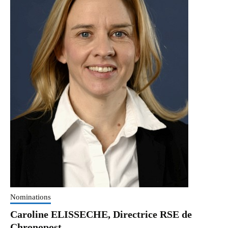
à
la
démonstration
Nominations
Caroline ELISSECHE, Directrice RSE de
Chronopost