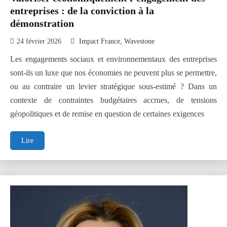
entreprises : de la conviction à la
démonstration
24 février 2026
Impact France
Wavestone
Les engagements sociaux et environnementaux des entreprises
sont-ils un luxe que nos économies ne peuvent plus se permettre,
ou au contraire un levier stratégique sous-estimé ? Dans un
contexte de contraintes budgétaires accrues, de tensions
géopolitiques et de remise en question de certaines exigences
Valoriser
Lire
économiquement
l’engagement
des
entreprises
:
de
la
conviction