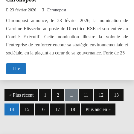
23 février 2026
Chronopost
Chronopost annonce, le 23 février 2026, la nomination de
Caroline Elisseche au poste de Directrice RSE et son entrée au
Comité Exécutif. Cette nomination illustre la volonté de
l’entreprise de renforcer encore sa stratégie environnementale et
sociétale, en la plaçant au cœur de sa gouvernance. Forte de 25
Caroline
Lire
ELISSECHE,
Directrice
RSE
Posts
de
« Plus récent
1
2
...
11
12
13
Chronopost
navigation
14
15
16
17
18
Plus ancien »