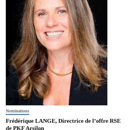
portant
sur
les
dépenses
publiques
en
faveur
des
politiques
«
Paysages,
eau
et
biodiversité
»
Nominations
Frédérique LANGE, Directrice de l’offre RSE
de PKF Arsilon