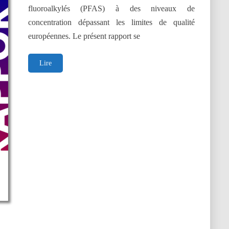
fluoroalkylés (PFAS) à des niveaux de
concentration dépassant les limites de qualité
européennes. Le présent rapport se
Dépollution
Lire
de
l’eau
potable
:
stratégies
et
pistes
de
financement