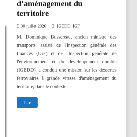
d’aménagement du
territoire
30 juillet 2026
IGEDD
IGF
M. Dominique Bussereau, ancien ministre des
transports, assisté de l'Inspection générale des
finances (IGF) et de l'Inspection générale de
l'environnement et du développement durable
(IGEDD), a conduit une mission sur les dessertes
ferroviaires à grande vitesse d'aménagement du
territoire, dans le contexte
Dessertes
Lire
ferroviaires
à
grande
vitesse
d’aménagement