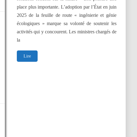
place plus importante. L’adoption par l’État en juin
2025 de la feuille de route « ingénierie et génie
écologiques » marque sa volonté de soutenir les
activités qui y concourent. Les ministres chargés de
la
Structuration
Lire
de
la
feuille
de
route
2025
–
2030
du
génie
écologique