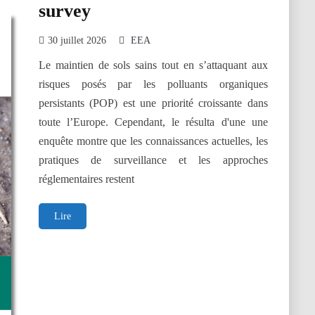
survey
30 juillet 2026
EEA
Le maintien de sols sains tout en s’attaquant aux
risques posés par les polluants organiques
persistants (POP) est une priorité croissante dans
toute l’Europe. Cependant, le résulta d'une une
enquête montre que les connaissances actuelles, les
pratiques de surveillance et les approches
réglementaires restent
The
Lire
Status
of
Persistent
Organic
Pollutants
in